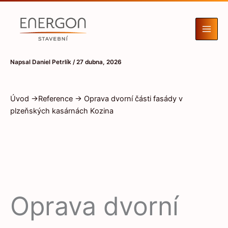
Přeskočit
na
obsah
Napsal
Daniel Petrlík
/
27 dubna, 2026
Úvod →
Reference
→ Oprava dvorní části fasády v
plzeňských kasárnách Kozina
Oprava dvorní